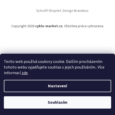
a
t
Vytvořil Shoptet
.
Design Brandeus
í
Copyright 2026
cyklo-market.cz
. Všechna práva vyhrazena.
Tento web používá soubory cookie. Dalším procházením
tohoto webu vyjadřujete souhlas s jejich používáním.. Více
informací
zde
.
Nastavení
Souhlasím