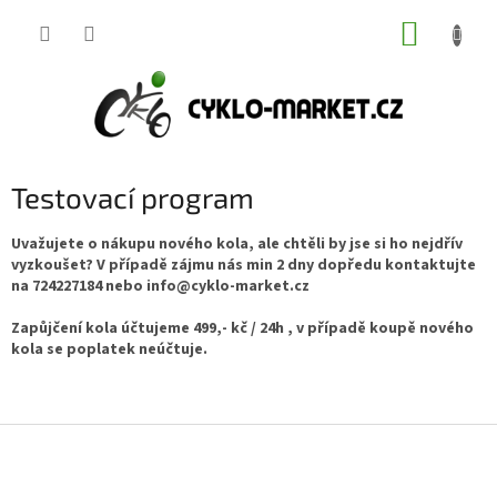
Přejít
NÁKUP
na
obsah
KOŠÍK
Testovací program
Uvažujete o nákupu nového kola, ale chtěli by jse si ho nejdřív
vyzkoušet? V případě zájmu nás min 2 dny dopředu kontaktujte
na 724227184 nebo info@cyklo-market.cz
Zapůjčení kola účtujeme 499,- kč / 24h , v případě koupě nového
kola se poplatek neúčtuje.
Z
á
p