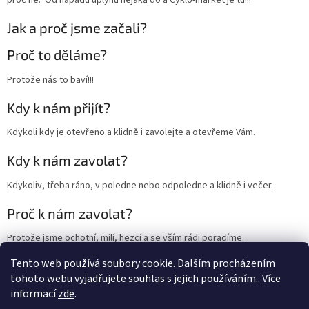
proč ne. Od nápadu uplynu nějaká do a Cyklo-market je tu!!!
Jak a proč jsme začali?
Proč to děláme?
Protože nás to baví!!!
Kdy k nám přijít?
Kdykoli kdy je otevřeno a klidně i zavolejte a otevřeme Vám.
Kdy k nám zavolat?
Kdykoliv, třeba ráno, v poledne nebo odpoledne a klidně i večer.
Proč k nám zavolat?
Protože jsme ochotní, milí, hezcí a se vším rádi poradíme.
Tento web používá soubory cookie. Dalším procházením
Z
tohoto webu vyjadřujete souhlas s jejich používáním.. Více
á
informací
zde
.
p