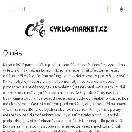
Přejít
NÁKUP
na
obsah
KOŠÍK
O nás
Na jaře 2012 jsme chtěli s partou kámošů a hlavně kámošek vyrazit na
výlet, jak jinak než na kolech. No jo, ale jeden měl přetrženej řetěz,
další neměl duši a třetímu nefungovala zadní brzda. A protože v Novém
Kníně nebyl cykloservis a ani shop neměl jim to kdo opravit popř.
prodat nové součástky, tak se málem výlet nekonal. Kola jsem jim dal
dohromady u mě v garáži a vyrazili jsme. Každý kdo někdy navštívil
Nový Knín a okolí ví, že odsud vede cesta vždy do nějakého kopce, kde
má člověk dost času si o něčem popřemýšlet, aby zapomněl na únavu.
A tak mě napadlo, proč bych si obchod nezařídil, Knín je moc pěkný
městečko ve Středočeským kraji, cyklistů z Prahy a okolí Slapské
přehrady tu jezdí požehnaně, sakra proč mě to nenapadlo již dřív. O
kola se zajímám od mala, bavěj mě nejvíc ze všech mých zájmů, tak