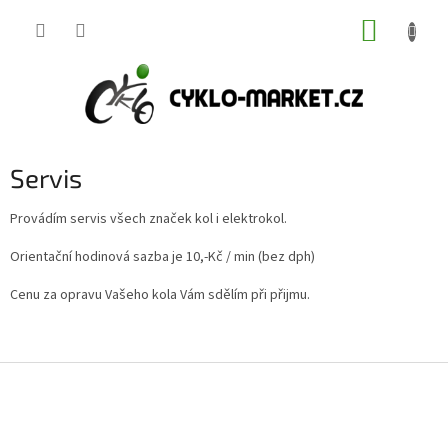
Přejít
NÁKUP
na
obsah
KOŠÍK
Servis
Provádím servis všech značek kol i elektrokol.
Orientační hodinová sazba je 10,-Kč / min (bez dph)
Cenu za opravu Vašeho kola Vám sdělím při přijmu.
Z
á
p
a