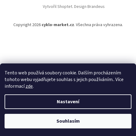
t
Vytvořil Shoptet
.
Design Brandeus
í
Copyright 2026
cyklo-market.cz
. Všechna práva vyhrazena.
Tento web používá soubory cookie. Dalším procházením
tohoto webu vyjadřujete souhlas s jejich používáním.. Více
informací
zde
.
Nastavení
Souhlasím