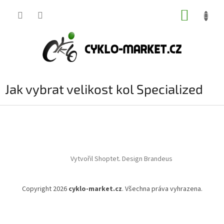
Přejít
NÁKUP
na
obsah
KOŠÍK
Jak vybrat velikost kol Specialized
Z
á
p
a
t
Vytvořil Shoptet
.
Design Brandeus
í
Copyright 2026
cyklo-market.cz
. Všechna práva vyhrazena.